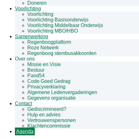
Doneren
Voorlichting
Voorlichting
Voorlichting Basisonderwijs
Voorlichting Middelbaar Onderwijs
Voorlichting MBO/HBO
Samenwerking
Regenboogplatform
Roze Netwerk
Regenboog stembusakkoorden
Over ons
Missie en Visie
Bestuur
Pand54
Code Goed Gedrag
Privacyverklaring
Algemene Ledenvergaderingen
Gegevens organisatie
Contact
Gediscrimineerd?
Hulp en advies
Vertrouwenspersonen
Klachtencommissie
Agenda